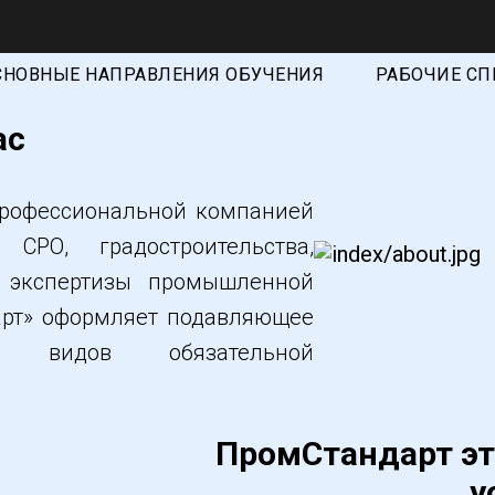
СНОВНЫЕ НАПРАВЛЕНИЯ ОБУЧЕНИЯ
РАБОЧИЕ С
СОУТ / СУОТ
ас
ОЦЕНКА ПРОФ РИСКОВ
АТТЕСТАЦИЯ РОСТЕХНАДЗОРА
профессиональной компанией
СРО, градостроительства,
ОХРАНА ТРУДА
и экспертизы промышленной
ПОВЫШЕНИЕ КВАЛИФИКАЦИИ
арт» оформляет подавляющее
х видов обязательной
ПромСтандарт эт
у